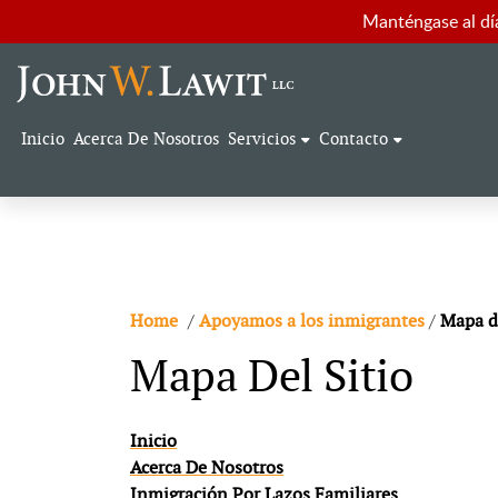
Manténgase al día
Inicio
Acerca De Nosotros
Servicios
Contacto
Home
/
Apoyamos a los inmigrantes
/
Mapa de
Mapa Del Sitio
Inicio
Acerca De Nosotros
Inmigración Por Lazos Familiares