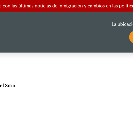
 con las últimas noticias de inmigración y cambios en las polític
La ubicaci
l Sitio